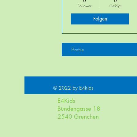
0
0
Follower
Gefolgt
Folgen
Profile
© 2022 by E4kids
E4Kids
Bündengasse 18
2540 Grenchen