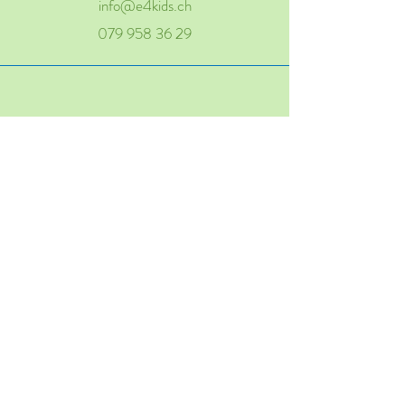
info@e4kids.ch
079 958 36 29
© 2022 by E4kids